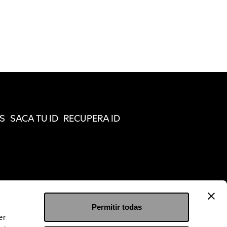
S
SACA TU ID
RECUPERA ID
Permitir todas
er