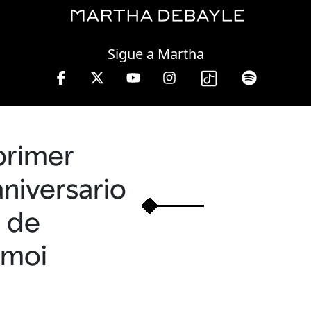
Saturday, 08 August, 2026
Sigue a Martha
viernes de 10 a 13 hrs.
primer
aniversario
de
moi