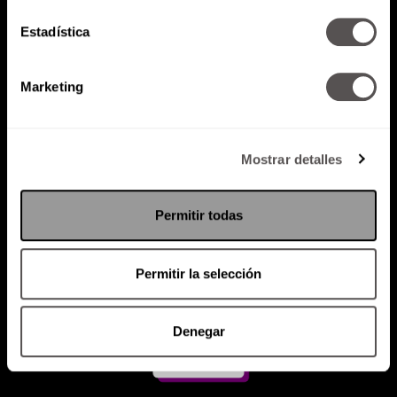
Estadística
Atención al cliente (suscripciones)
Política de Privacidad
Marketing
PODCAST
RADIO
MARTHA
EVENTOS
PRODUCTOS
SACA TU ID
RECUPERA ID
Mostrar detalles
Permitir todas
Permitir la selección
Denegar
Suscríbete