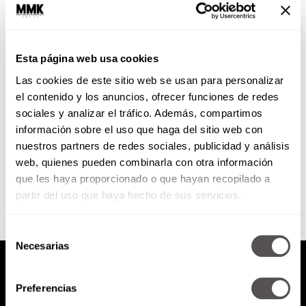
Bruxismo: es muy probable que
tú también lo tengas
Esta página web usa cookies
Les puedo jurar que todos lo
Las cookies de este sitio web se usan para personalizar
hacemos o hemos hecho y cero
es normal, el cuento de estar
el contenido y los anuncios, ofrecer funciones de redes
rechinando los...
sociales y analizar el tráfico. Además, compartimos
información sobre el uso que haga del sitio web con
nuestros partners de redes sociales, publicidad y análisis
SEGUIR LEYENDO
web, quienes pueden combinarla con otra información
que les haya proporcionado o que hayan recopilado a
partir del uso que haya hecho de sus servicios.
Selección
Necesarias
de
consentimiento
Preferencias