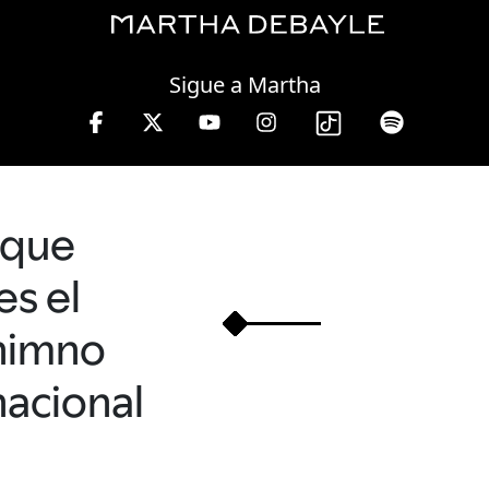
Thursday, 06 August, 2026
Sigue a Martha
10 a 13 hrs.
que
es el
himno
nacional