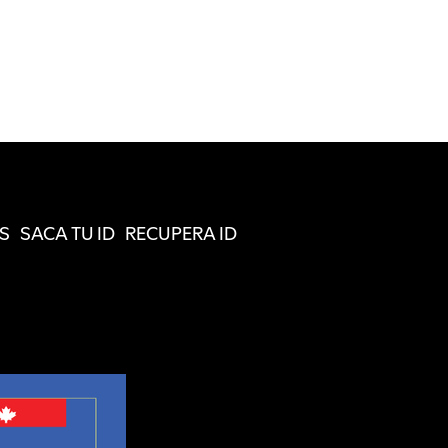
S
SACA TU ID
RECUPERA ID