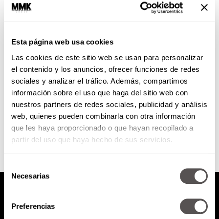
Parkinson: Doscientos años
buscando cura
Esta página web usa cookies
Este año se cumplen 200 años de
Las cookies de este sitio web se usan para personalizar
que se descubrió la enfermedad
de Parkinson, y les decimos todo
el contenido y los anuncios, ofrecer funciones de redes
lo que...
sociales y analizar el tráfico. Además, compartimos
información sobre el uso que haga del sitio web con
nuestros partners de redes sociales, publicidad y análisis
SEGUIR LEYENDO
web, quienes pueden combinarla con otra información
que les haya proporcionado o que hayan recopilado a
partir del uso que haya hecho de sus servicios.
Selección
Necesarias
de
consentimiento
Preferencias