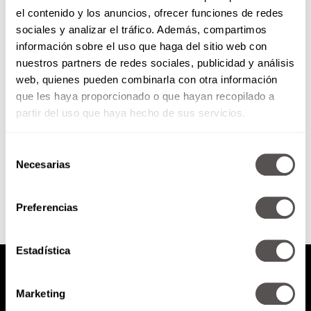
el contenido y los anuncios, ofrecer funciones de redes
Clases de ópera y canto
sociales y analizar el tráfico. Además, compartimos
información sobre el uso que haga del sitio web con
nuestros partners de redes sociales, publicidad y análisis
Como el sueño frustrado de
web, quienes pueden combinarla con otra información
Rebeca et moi es ser cantantes,
que les haya proporcionado o que hayan recopilado a
hoy vamos a ver cómo nos con la
ópera....
partir del uso que haya hecho de sus servicios.
Selección
SEGUIR LEYENDO
Necesarias
de
consentimiento
Preferencias
Estadística
Marketing