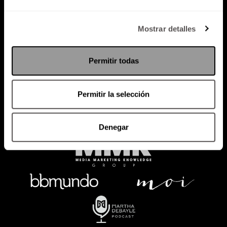
Política de Privacidad
Mostrar detalles
PODCAST
RADIO
MARTHA
EVENTOS
Permitir todas
PRODUCTOS
SACA TU ID
RECUPERA ID
Permitir la selección
Denegar