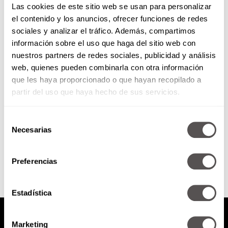
Las cookies de este sitio web se usan para personalizar
el contenido y los anuncios, ofrecer funciones de redes
sociales y analizar el tráfico. Además, compartimos
Los “check ups” médicos para el
información sobre el uso que haga del sitio web con
2017
nuestros partners de redes sociales, publicidad y análisis
web, quienes pueden combinarla con otra información
¿Quién de ustedes entre esa lista
de propósitos que hicieron,
que les haya proporcionado o que hayan recopilado a
escribieron hacerse una revisión
partir del uso que haya hecho de sus servicios.
médica, análisis básicos, para
saber cómo...
Selección
Necesarias
de
SEGUIR LEYENDO
consentimiento
Preferencias
Estadística
Marketing