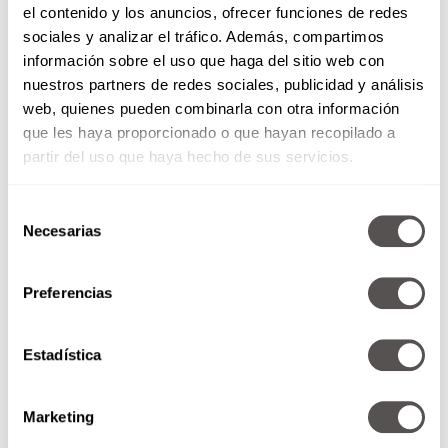
el contenido y los anuncios, ofrecer funciones de redes
sociales y analizar el tráfico. Además, compartimos
información sobre el uso que haga del sitio web con
nuestros partners de redes sociales, publicidad y análisis
web, quienes pueden combinarla con otra información
que les haya proporcionado o que hayan recopilado a
partir del uso que haya hecho de sus servicios.
Selección
Necesarias
de
consentimiento
Preferencias
Qatar 2022: Todo lo que ha
pasado con Geo González
Estadística
Están listas las 8 selecciones que
jugarán los Cuartos de Final del
Mundial Qatar 2022 tras el
Marketing
triunfo de 5-1...