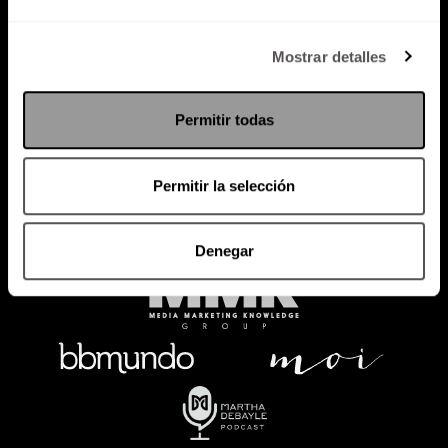
Política de Privacidad
Mostrar detalles
PODCAST
RADIO
MARTHA
EVENTOS
Permitir todas
PRODUCTOS
SACA TU ID
RECUPERA ID
Permitir la selección
Denegar