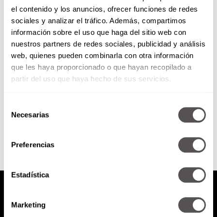
el contenido y los anuncios, ofrecer funciones de redes
Consultorio W con tu
sociales y analizar el tráfico. Además, compartimos
Quiropráctica
información sobre el uso que haga del sitio web con
nuestros partners de redes sociales, publicidad y análisis
Vamos a hacer un servicio al
web, quienes pueden combinarla con otra información
cuentahabiente resolviendo
que les haya proporcionado o que hayan recopilado a
todas sus dudas y agobios sobre
dolores de espalda, ciática, mala
partir del uso que haya hecho de sus servicios.
postura,...
Selección
SEGUIR LEYENDO
Necesarias
de
consentimiento
Preferencias
Estadística
Marketing