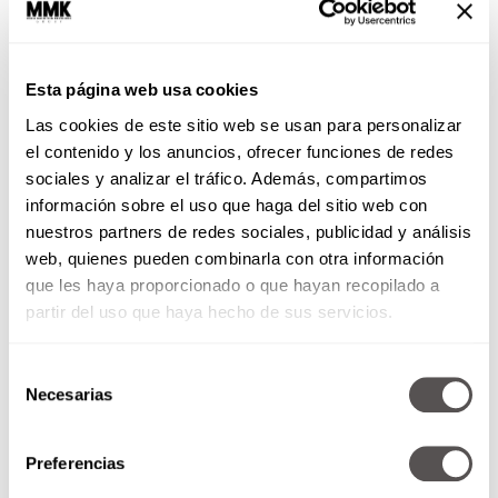
Esta página web usa cookies
Las cookies de este sitio web se usan para personalizar
el contenido y los anuncios, ofrecer funciones de redes
¿Por qué si soy joven me duele
sociales y analizar el tráfico. Además, compartimos
la espalda?
información sobre el uso que haga del sitio web con
nuestros partners de redes sociales, publicidad y análisis
A todos los que piensan que los
web, quienes pueden combinarla con otra información
dolores sólo le dan a viejitos
que les haya proporcionado o que hayan recopilado a
achacosos, esto les interesa.
partir del uso que haya hecho de sus servicios.
Selección
SEGUIR LEYENDO
Necesarias
de
consentimiento
Preferencias