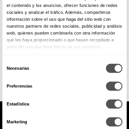
el contenido y los anuncios, ofrecer funciones de redes
¿Qué eran los destellos de luz
sociales y analizar el tráfico. Además, compartimos
en el cielo durante el
información sobre el uso que haga del sitio web con
terremoto?
nuestros partners de redes sociales, publicidad y análisis
Para los que tienen duda sobre
web, quienes pueden combinarla con otra información
los destellos en el cielo que
que les haya proporcionado o que hayan recopilado a
aparecieron durante el sismo,
aquí les decimos qué...
partir del uso que haya hecho de sus servicios.
Selección
SEGUIR LEYENDO
Necesarias
de
consentimiento
Preferencias
Estadística
Marketing