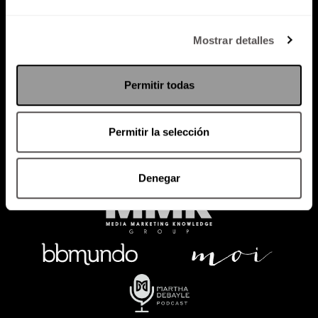
Política de Privacidad
Mostrar detalles
PODCAST
RADIO
MARTHA
EVENTOS
Permitir todas
PRODUCTOS
SACA TU ID
RECUPERA ID
Permitir la selección
Denegar