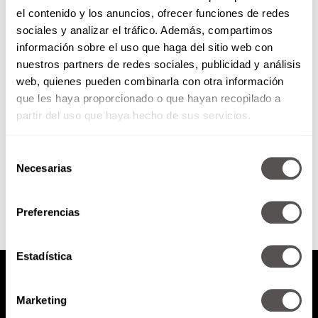
el contenido y los anuncios, ofrecer funciones de redes
¿Amante o esposa?
sociales y analizar el tráfico. Además, compartimos
información sobre el uso que haga del sitio web con
nuestros partners de redes sociales, publicidad y análisis
Se van a jalar los pelos de la
web, quienes pueden combinarla con otra información
cabeza con esto: ¿Por qué
que les haya proporcionado o que hayan recopilado a
deberíamos tener algún tipo de
consideración con...
partir del uso que haya hecho de sus servicios.
Selección
SEGUIR LEYENDO
Necesarias
de
consentimiento
Preferencias
Estadística
Marketing