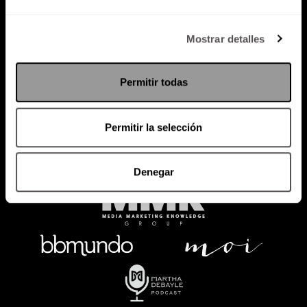
Política de Privacidad
Mostrar detalles
PODCAST
RADIO
MARTHA
EVENTOS
Permitir todas
PRODUCTOS
SACA TU ID
RECUPERA ID
Permitir la selección
Denegar