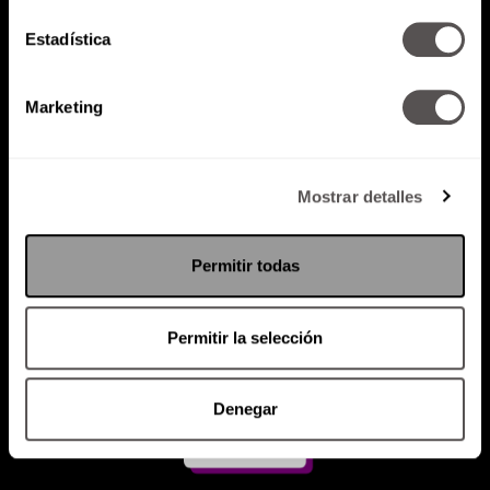
Estadística
Atención al cliente (suscripciones)
Política de Privacidad
Marketing
PODCAST
RADIO
MARTHA
EVENTOS
PRODUCTOS
SACA TU ID
RECUPERA ID
Mostrar detalles
Permitir todas
Permitir la selección
Denegar
Suscríbete