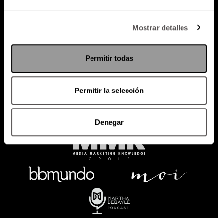
Política de Privacidad
Mostrar detalles
PODCAST
RADIO
MARTHA
EVENTOS
Permitir todas
PRODUCTOS
SACA TU ID
RECUPERA ID
Permitir la selección
Denegar