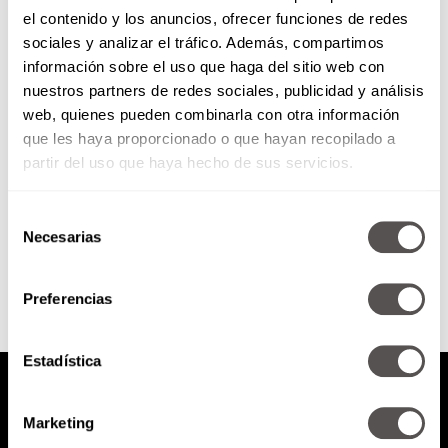
el contenido y los anuncios, ofrecer funciones de redes
Red Flags en un jefe que no sabe
sociales y analizar el tráfico. Además, compartimos
ser líder
información sobre el uso que haga del sitio web con
nuestros partners de redes sociales, publicidad y análisis
Hay muchas diferencias entre ser
web, quienes pueden combinarla con otra información
jefe y ser líder, estas son las
que les haya proporcionado o que hayan recopilado a
principales red flags para que los
identifiquen.
partir del uso que haya hecho de sus servicios.
Selección
SEGUIR LEYENDO
Necesarias
de
consentimiento
Preferencias
Estadística
Marketing