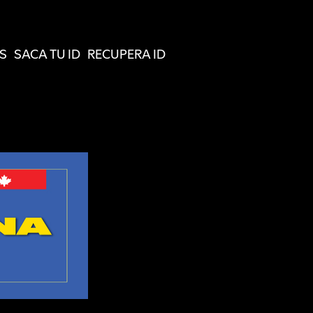
S
SACA TU ID
RECUPERA ID