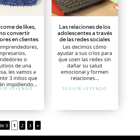
 come de likes,
Las relaciones de los
o convertir
adolescentes a través
ores en clientes
de las redes sociales
 emprendedores,
Les decimos cómo
mpresarios,
ayudar a sus críos para
ndedores o
que usen las redes sin
utivos de una
dañar su salud
sa, les vamos a
emocional y formen
tir 3 mitos que
relaciones...
tán impidiendo...
UIR LEYENDO
SEGUIR LEYENDO
de 3
1
2
3
»