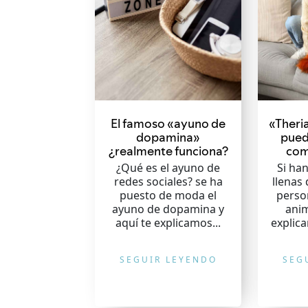
El famoso «ayuno de
«Theria
dopamina»
pued
¿realmente funciona?
com
¿Qué es el ayuno de
Si han
redes sociales? se ha
llenas
puesto de moda el
perso
ayuno de dopamina y
anim
aquí te explicamos...
explic
SEGUIR LEYENDO
SEG