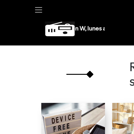
artha Debayle en W, lunes a viernes de 10 a 13 hrs