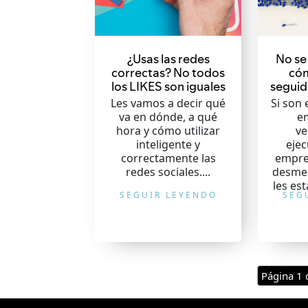
¿Usas las redes
No se
correctas? No todos
cóm
los LIKES son iguales
seguid
Les vamos a decir qué
Si son
va en dónde, a qué
e
hora y cómo utilizar
ve
inteligente y
ejec
correctamente las
empre
redes sociales....
desmen
les es
SEGUIR LEYENDO
SEG
Página 1 