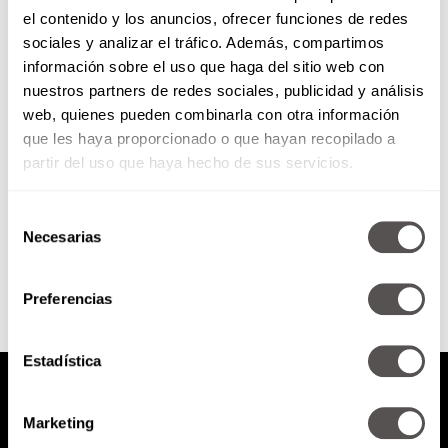
el contenido y los anuncios, ofrecer funciones de redes
Las malas lenguas,
sociales y analizar el tráfico. Además, compartimos
barbarismos, redundancias y
información sobre el uso que haga del sitio web con
barrabasadas
nuestros partners de redes sociales, publicidad y análisis
Todas las barbaridades, horrores
web, quienes pueden combinarla con otra información
y errores que cometemos
que les haya proporcionado o que hayan recopilado a
cuando abrimos la boca.
partir del uso que haya hecho de sus servicios.
Selección
SEGUIR LEYENDO
Necesarias
de
consentimiento
Preferencias
Estadística
Marketing