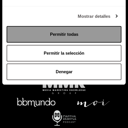
Política de Privacidad
Mostrar detalles
PODCAST
RADIO
MARTHA
EVENTOS
Permitir todas
PRODUCTOS
SACA TU ID
RECUPERA ID
Permitir la selección
Denegar