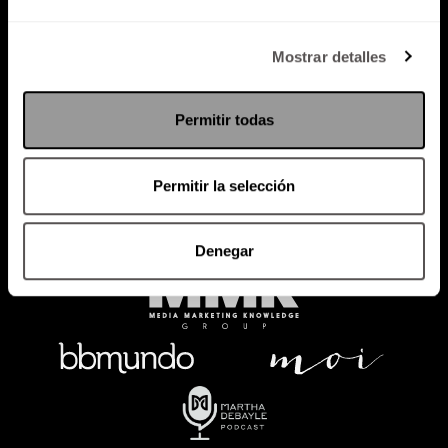
Política de Privacidad
Mostrar detalles
PODCAST
RADIO
MARTHA
EVENTOS
Permitir todas
PRODUCTOS
SACA TU ID
RECUPERA ID
Permitir la selección
Denegar