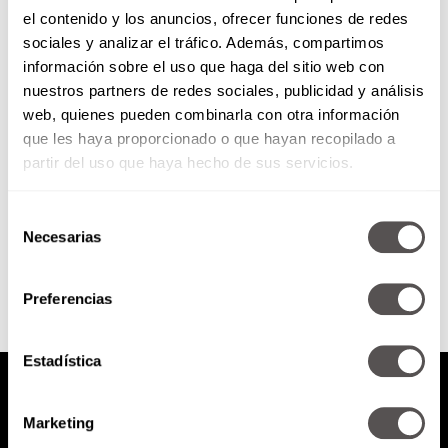
el contenido y los anuncios, ofrecer funciones de redes
¿Cómo nacieron las grandes
sociales y analizar el tráfico. Además, compartimos
marcas de tenis deportivos?
información sobre el uso que haga del sitio web con
nuestros partners de redes sociales, publicidad y análisis
Les vamos a explicar todo el
web, quienes pueden combinarla con otra información
cuento de cómo nacieron las
que les haya proporcionado o que hayan recopilado a
grandes marcas de tenis
deportivos: Reebok, Adidas y
partir del uso que haya hecho de sus servicios.
Nike.
Selección
SEGUIR LEYENDO
Necesarias
de
consentimiento
Preferencias
Estadística
Marketing