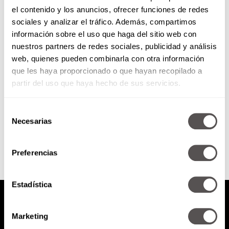
el contenido y los anuncios, ofrecer funciones de redes
¿Ya tienes el regalo para tu
sociales y analizar el tráfico. Además, compartimos
mamá? Bizzarro sí
información sobre el uso que haga del sitio web con
nuestros partners de redes sociales, publicidad y análisis
Ejoya a tu mamá
web, quienes pueden combinarla con otra información
que les haya proporcionado o que hayan recopilado a
partir del uso que haya hecho de sus servicios.
Selección
SEGUIR LEYENDO
Necesarias
de
consentimiento
Preferencias
Estadística
Marketing