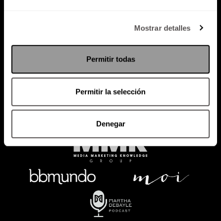
Política de Privacidad
Mostrar detalles
PODCAST
RADIO
MARTHA
EVENTOS
Permitir todas
PRODUCTOS
SACA TU ID
RECUPERA ID
Permitir la selección
Denegar