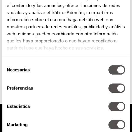
el contenido y los anuncios, ofrecer funciones de redes
Reglas de moda, las 10 que ya
sociales y analizar el tráfico. Además, compartimos
caducaron
información sobre el uso que haga del sitio web con
nuestros partners de redes sociales, publicidad y análisis
Les vamos a explicar qué onda
web, quienes pueden combinarla con otra información
con el zapato y la bolsa, los
que les haya proporcionado o que hayan recopilado a
estampados y hasta los colores
que nos...
partir del uso que haya hecho de sus servicios.
Selección
SEGUIR LEYENDO
Necesarias
de
consentimiento
Preferencias
Estadística
Marketing