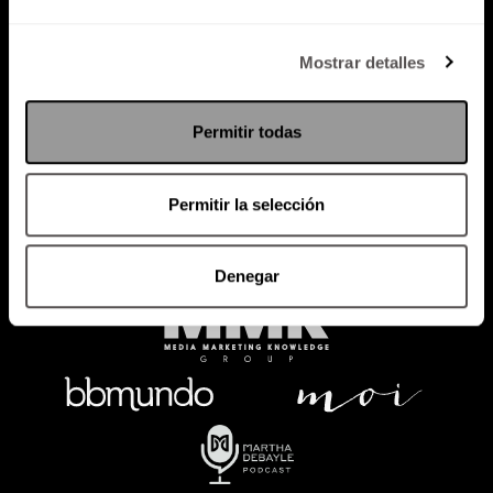
Política de Privacidad
Mostrar detalles
PODCAST
RADIO
MARTHA
EVENTOS
Permitir todas
PRODUCTOS
SACA TU ID
RECUPERA ID
Permitir la selección
Denegar