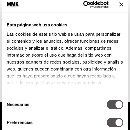
Las reglas en materia laboral
que debes saber
Esta página web usa cookies
Les vamos a decir cuáles son las
Las cookies de este sitio web se usan para personalizar
nuevas obligaciones que tienen
los patrones y que ustedes
el contenido y los anuncios, ofrecer funciones de redes
TIENEN QUE SABER para...
sociales y analizar el tráfico. Además, compartimos
información sobre el uso que haga del sitio web con
nuestros partners de redes sociales, publicidad y análisis
SEGUIR LEYENDO
web, quienes pueden combinarla con otra información
que les haya proporcionado o que hayan recopilado a
partir del uso que haya hecho de sus servicios.
Selección
Necesarias
de
consentimiento
Preferencias