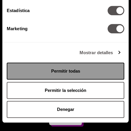
Estadística
Atención al cliente (suscripciones)
Política de Privacidad
Marketing
PODCAST
RADIO
MARTHA
EVENTOS
PRODUCTOS
SACA TU ID
RECUPERA ID
Mostrar detalles
Permitir todas
Permitir la selección
Denegar
Suscríbete