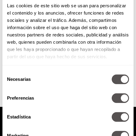
Las cookies de este sitio web se usan para personalizar
Anatomía del Whisky: Lo que
el contenido y los anuncios, ofrecer funciones de redes
no sabías
sociales y analizar el tráfico. Además, compartimos
información sobre el uso que haga del sitio web con
Les vamos a contar todo sobre la
nuestros partners de redes sociales, publicidad y análisis
cultura del whisky, desde dónde
web, quienes pueden combinarla con otra información
surgió, los tipos que hay, cómo se
hace,...
que les haya proporcionado o que hayan recopilado a
partir del uso que haya hecho de sus servicios.
SEGUIR LEYENDO
Selección
Necesarias
de
consentimiento
Preferencias
Estadística
Marketing