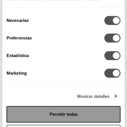
Selección
Necesarias
de
consentimiento
Preferencias
Rehabilitación urológica
Estadística
Hay muchos problemas
urológicos y todos tienen
síntomas y tratamientos
Marketing
diferentes, aquí les explicamos.
Mostrar detalles
SEGUIR LEYENDO
Permitir todas