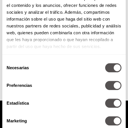
el contenido y los anuncios, ofrecer funciones de redes
Happy birthday, Madonna!
sociales y analizar el tráfico. Además, compartimos
información sobre el uso que haga del sitio web con
nuestros partners de redes sociales, publicidad y análisis
¿Sabían que tiene cinco
web, quienes pueden combinarla con otra información
hermanos y que cuando se mudó
que les haya proporcionado o que hayan recopilado a
a Nueva York fue con sólo 35
dólares en la...
partir del uso que haya hecho de sus servicios.
Selección
SEGUIR LEYENDO
Necesarias
de
consentimiento
Preferencias
Estadística
Marketing