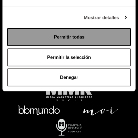
Política de Privacidad
Mostrar detalles
PODCAST
RADIO
MARTHA
EVENTOS
Permitir todas
PRODUCTOS
SACA TU ID
RECUPERA ID
Permitir la selección
Denegar