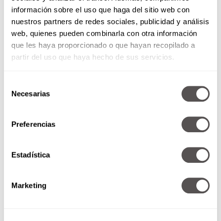
información sobre el uso que haga del sitio web con
nuestros partners de redes sociales, publicidad y análisis
web, quienes pueden combinarla con otra información
que les haya proporcionado o que hayan recopilado a
partir del uso que haya hecho de sus servicios.
Selección
Necesarias
de
consentimiento
Preferencias
8 temas de qué hablar antes de
comprometerse
Estadística
Lo verdaderamente importante
que debemos saber del otro,
antes de dar el sí.
Marketing