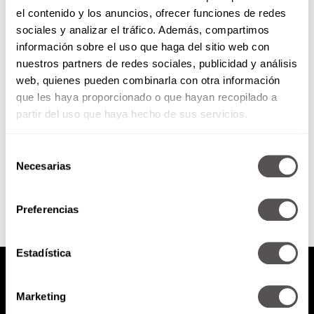
el contenido y los anuncios, ofrecer funciones de redes
Heridas de la infancia según la
sociales y analizar el tráfico. Además, compartimos
numerología
información sobre el uso que haga del sitio web con
nuestros partners de redes sociales, publicidad y análisis
Para los que no tienen idea de la
web, quienes pueden combinarla con otra información
herida de infancia con la que
que les haya proporcionado o que hayan recopilado a
andan cargando.
partir del uso que haya hecho de sus servicios.
Selección
SEGUIR LEYENDO
Necesarias
de
consentimiento
Preferencias
Estadística
Marketing