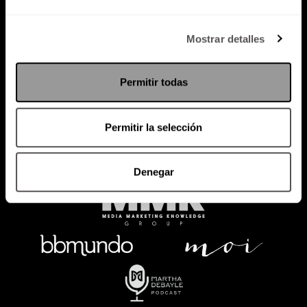
Política de Privacidad
Mostrar detalles
PODCAST
RADIO
MARTHA
EVENTOS
Permitir todas
PRODUCTOS
SACA TU ID
RECUPERA ID
Permitir la selección
Denegar