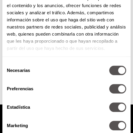
el contenido y los anuncios, ofrecer funciones de redes
¿Por qué un reloj es tan caro?
sociales y analizar el tráfico. Además, compartimos
información sobre el uso que haga del sitio web con
nuestros partners de redes sociales, publicidad y análisis
Les vamos a explicar todo sobre
web, quienes pueden combinarla con otra información
la alta relojería, por qué un reloj
que les haya proporcionado o que hayan recopilado a
es tan caro y cuáles son las...
partir del uso que haya hecho de sus servicios.
Selección
SEGUIR LEYENDO
Necesarias
de
consentimiento
Preferencias
Estadística
Marketing