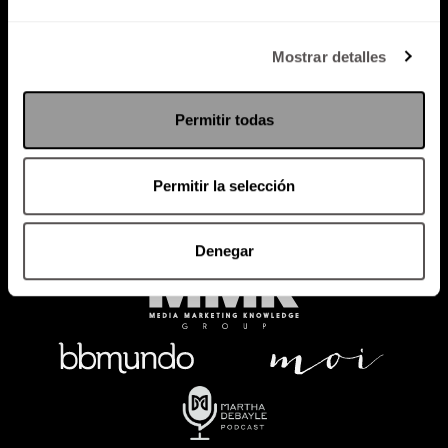
Política de Privacidad
Mostrar detalles
PODCAST
RADIO
MARTHA
EVENTOS
Permitir todas
PRODUCTOS
SACA TU ID
RECUPERA ID
Permitir la selección
Denegar