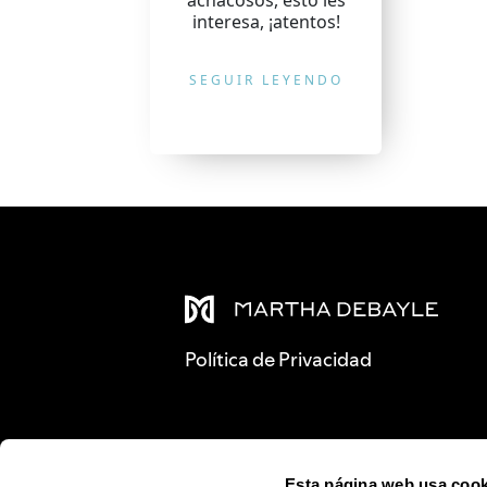
achacosos, esto les
interesa, ¡atentos!
SEGUIR LEYENDO
Política de Privacidad
Esta página web usa cook