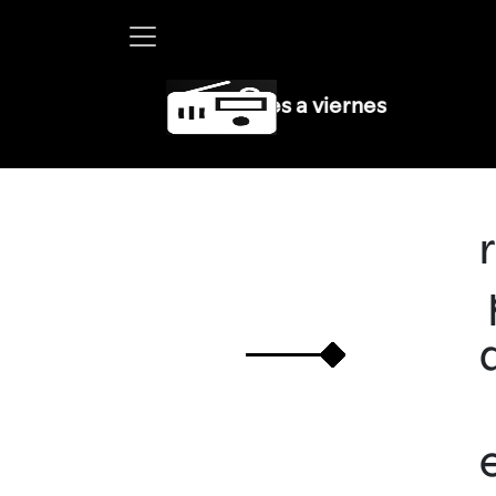
rtha Debayle en W, lunes a viernes de 10 a 13 hrs.