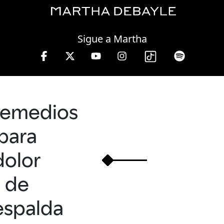
Friday, 07 August, 2026
Sigue a Martha
remedios
para
dolor
de
espalda