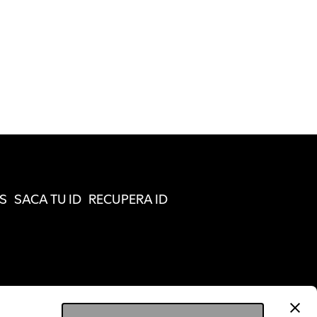
S
SACA TU ID
RECUPERA ID