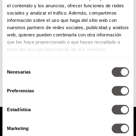
el contenido y los anuncios, ofrecer funciones de redes
¿Guardan ropa que no usan?
sociales y analizar el tráfico. Además, compartimos
Esto significa emocionalmente
información sobre el uso que haga del sitio web con
nuestros partners de redes sociales, publicidad y análisis
¿Qué significa el guardar ropa
web, quienes pueden combinarla con otra información
que no usamos emocional y
que les haya proporcionado o que hayan recopilado a
energéticamente? Aquí les vamos
a decir.
partir del uso que haya hecho de sus servicios.
Selección
SEGUIR LEYENDO
Necesarias
de
consentimiento
Preferencias
Estadística
Marketing