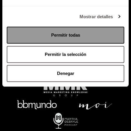
Política de Privacidad
Mostrar detalles
PODCAST
RADIO
MARTHA
EVENTOS
Permitir todas
PRODUCTOS
SACA TU ID
RECUPERA ID
Permitir la selección
Denegar