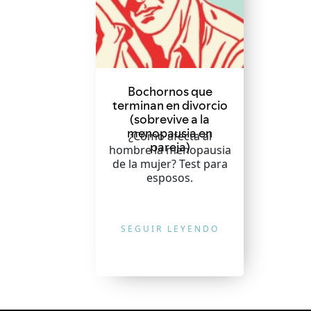
Bochornos que
terminan en divorcio
(sobrevive a la
menopausia en
¿Cómo afecta al
pareja)
hombre la menopausia
de la mujer? Test para
esposos.
SEGUIR LEYENDO