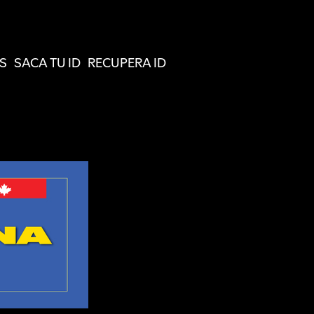
S
SACA TU ID
RECUPERA ID