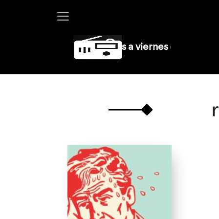
tha Debayle en W, lunes a viernes de 10 a 13 hrs.