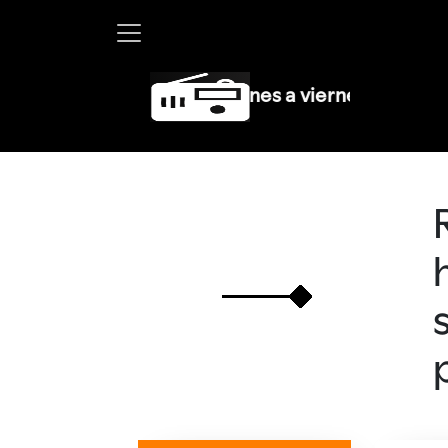
artha Debayle en W, lunes a viernes de 10 a 13 hrs