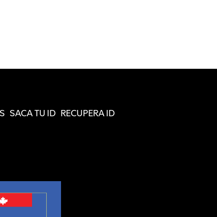
S
SACA TU ID
RECUPERA ID