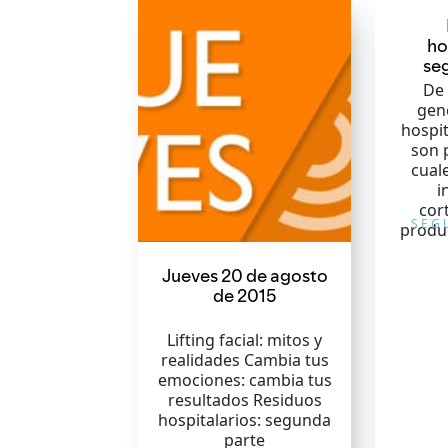
ho
se
De 
gen
hospit
son 
cual
i
cor
SEG
produc
Jueves 20 de agosto
de 2015
Lifting facial: mitos y
realidades Cambia tus
emociones: cambia tus
resultados Residuos
hospitalarios: segunda
parte