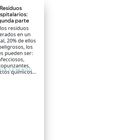
Residuos
spitalarios:
gunda parte
los residuos
erados en un
al, 20% de ellos
peligrosos, los
es pueden ser:
nfecciosos,
topunzantes,
UIR LEYENDO
tos químicos...