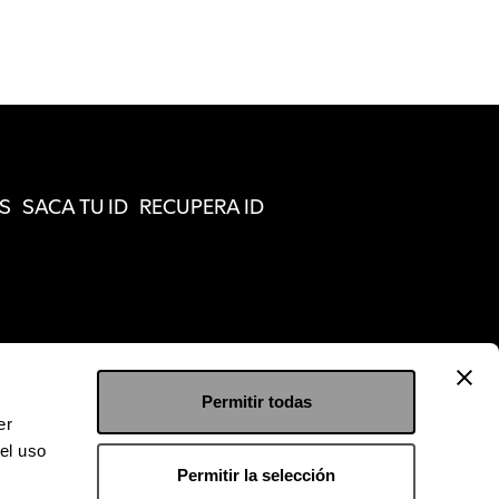
S
SACA TU ID
RECUPERA ID
Permitir todas
er
el uso
Permitir la selección