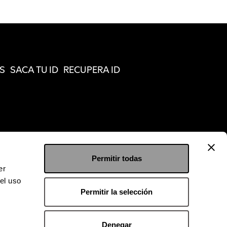
S
SACA TU ID
RECUPERA ID
Permitir todas
er
el uso
Permitir la selección
Denegar