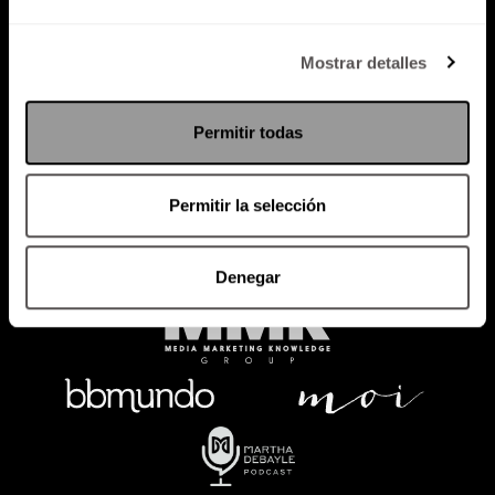
Política de Privacidad
Mostrar detalles
PODCAST
RADIO
MARTHA
EVENTOS
Permitir todas
PRODUCTOS
SACA TU ID
RECUPERA ID
Permitir la selección
Denegar