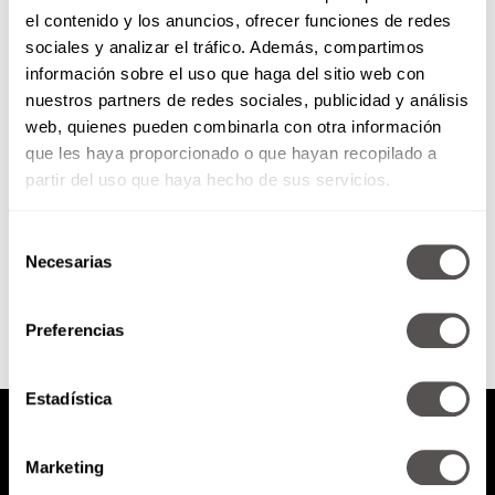
el contenido y los anuncios, ofrecer funciones de redes
Cracks del desempeño: El reto
sociales y analizar el tráfico. Además, compartimos
de ser un líder
información sobre el uso que haga del sitio web con
nuestros partners de redes sociales, publicidad y análisis
Vino Julieta Manzano a hablarnos
web, quienes pueden combinarla con otra información
sobre el reto de ser un líder y
que les haya proporcionado o que hayan recopilado a
cómo se deben de afrontar los
problemas...
partir del uso que haya hecho de sus servicios.
Selección
SEGUIR LEYENDO
Necesarias
de
consentimiento
Preferencias
Estadística
Marketing