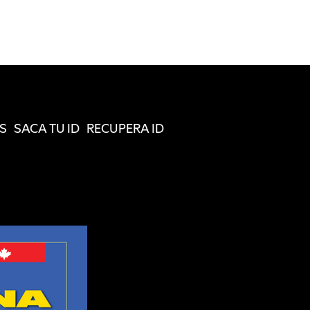
S
SACA TU ID
RECUPERA ID