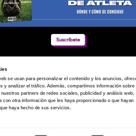
Suscríbete
ies
web se usan para personalizar el contenido y los anuncios, ofrec
s y analizar el tráfico. Además, compartimos información sobre 
 nuestros partners de redes sociales, publicidad y análisis web,
 con otra información que les haya proporcionado o que hayan
o que haya hecho de sus servicios.
Política de Privacidad
 Dumas 241 / Col. Polanco-Reforma / CP. 11550 / México D.F. / Teléfono: