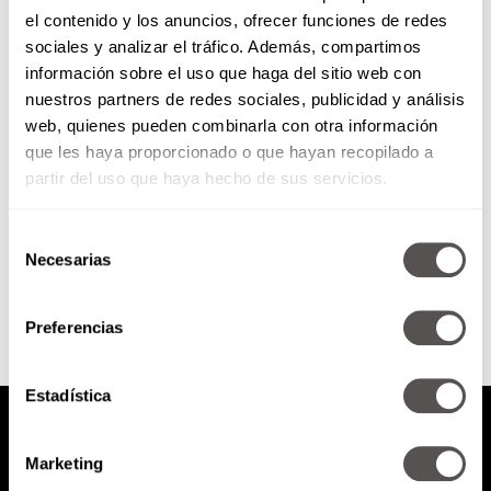
el contenido y los anuncios, ofrecer funciones de redes
Reto Prudhoga más de 80:
sociales y analizar el tráfico. Además, compartimos
capítulo 2
información sobre el uso que haga del sitio web con
nuestros partners de redes sociales, publicidad y análisis
Chequen cómo van los equipos
web, quienes pueden combinarla con otra información
con su reto y todo lo que ha
que les haya proporcionado o que hayan recopilado a
pasado.
partir del uso que haya hecho de sus servicios.
Selección
SEGUIR LEYENDO
Necesarias
de
consentimiento
Preferencias
Estadística
Marketing