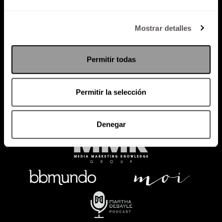
Política de Privacidad
Mostrar detalles
PODCAST
RADIO
MARTHA
EVENTOS
Permitir todas
PRODUCTOS
SACA TU ID
RECUPERA ID
Permitir la selección
Denegar