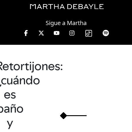
Sunday, 09 August, 2026
Sigue a Martha
s.
Retortijones:
¿cuándo
es
baño
y