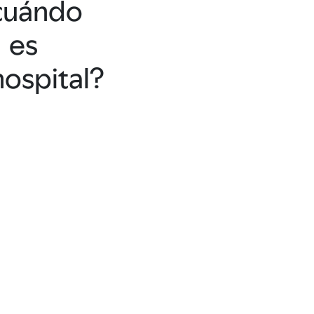
cuándo
es
hospital?