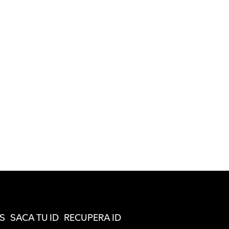
S
SACA TU ID
RECUPERA ID