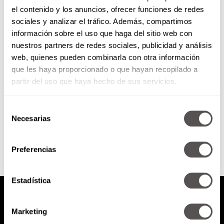
el contenido y los anuncios, ofrecer funciones de redes
El olvidado Manual de Carreño
sociales y analizar el tráfico. Además, compartimos
información sobre el uso que haga del sitio web con
nuestros partners de redes sociales, publicidad y análisis
El Músico, pedagogo y político
web, quienes pueden combinarla con otra información
venezolano Manuel Antonio
que les haya proporcionado o que hayan recopilado a
Carreño estableció, hace 149
años, reglas de comportamiento
partir del uso que haya hecho de sus servicios.
social que se hicieron...
Selección
SEGUIR LEYENDO
Necesarias
de
consentimiento
Preferencias
Estadística
Marketing