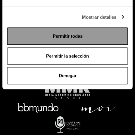
Política de Privacidad
Mostrar detalles
PODCAST
RADIO
MARTHA
EVENTOS
Permitir todas
PRODUCTOS
SACA TU ID
RECUPERA ID
Permitir la selección
Denegar