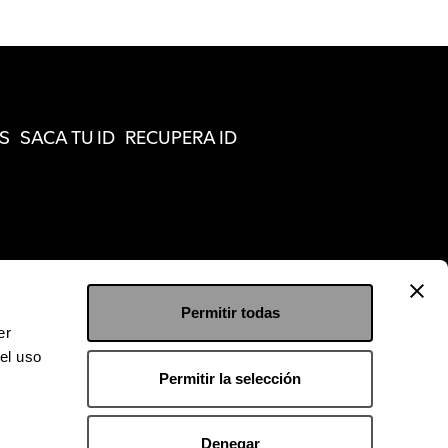
S
SACA TU ID
RECUPERA ID
Permitir todas
er
el uso
Permitir la selección
Denegar