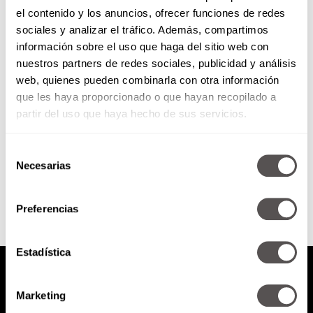
el contenido y los anuncios, ofrecer funciones de redes
¿Por qué nos da miedo comprar
sociales y analizar el tráfico. Además, compartimos
en línea?
información sobre el uso que haga del sitio web con
nuestros partners de redes sociales, publicidad y análisis
Para los que aún no le entran a
web, quienes pueden combinarla con otra información
las compras en línea les decimos
que les haya proporcionado o que hayan recopilado a
¿cuáles son las ventajas de
comprar...
partir del uso que haya hecho de sus servicios.
Selección
SEGUIR LEYENDO
Necesarias
de
consentimiento
Preferencias
Estadística
Marketing