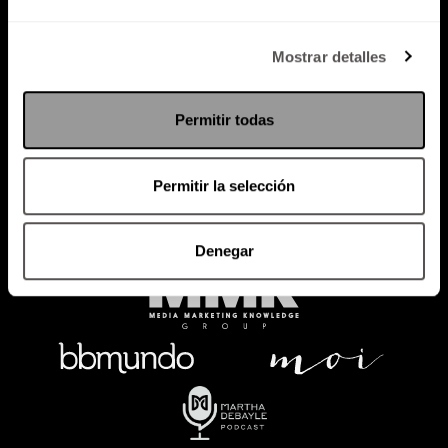
Política de Privacidad
Mostrar detalles
PODCAST
RADIO
MARTHA
EVENTOS
Permitir todas
PRODUCTOS
SACA TU ID
RECUPERA ID
Permitir la selección
Denegar