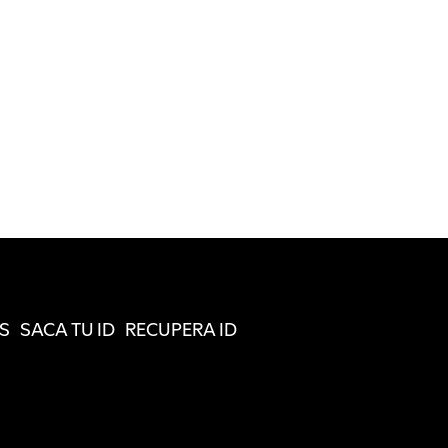
S
SACA TU ID
RECUPERA ID