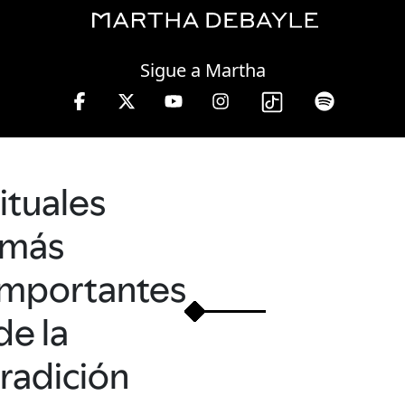
Saturday, 08 August, 2026
Sigue a Martha
s a viernes de 10 a 13 hrs.
rituales
más
importantes
de la
tradición