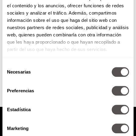
el contenido y los anuncios, ofrecer funciones de redes
Cursi o romántico: ¿Qué tipo de
sociales y analizar el tráfico. Además, compartimos
viajero eres?
información sobre el uso que haga del sitio web con
nuestros partners de redes sociales, publicidad y análisis
En el trabajo les dieron
web, quienes pueden combinarla con otra información
vacaciones, les firmaron el
que les haya proporcionado o que hayan recopilado a
permiso que necesitaban o
pudieron encargar a los niños
partir del uso que haya hecho de sus servicios.
por unos...
Selección
SEGUIR LEYENDO
Necesarias
de
consentimiento
Preferencias
Estadística
Marketing