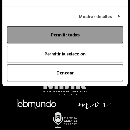
Política de Privacidad
Mostrar detalles
PODCAST
RADIO
MARTHA
EVENTOS
Permitir todas
PRODUCTOS
SACA TU ID
RECUPERA ID
Permitir la selección
Denegar