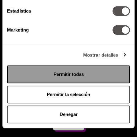
Estadística
Atención al cliente (suscripciones)
Política de Privacidad
Marketing
PODCAST
RADIO
MARTHA
EVENTOS
PRODUCTOS
SACA TU ID
RECUPERA ID
Mostrar detalles
Permitir todas
Permitir la selección
Denegar
Suscríbete