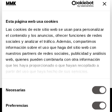
Troquer: indumentaria viva
curada
Esta página web usa cookies
Troquer nace del amor a la moda
Las cookies de este sitio web se usan para personalizar
y cosas de buena calidad
el contenido y los anuncios, ofrecer funciones de redes
sociales y analizar el tráfico. Además, compartimos
información sobre el uso que haga del sitio web con
nuestros partners de redes sociales, publicidad y análisis
SEGUIR LEYENDO
web, quienes pueden combinarla con otra información
que les haya proporcionado o que hayan recopilado a
partir del uso que haya hecho de sus servicios.
Selección
Necesarias
de
consentimiento
Preferencias