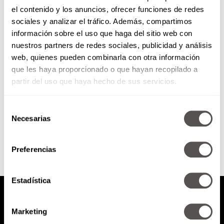
el contenido y los anuncios, ofrecer funciones de redes
La sana distancia con tu familia
sociales y analizar el tráfico. Además, compartimos
información sobre el uso que haga del sitio web con
nuestros partners de redes sociales, publicidad y análisis
Para todos los que viven en una
web, quienes pueden combinarla con otra información
relación complicada con su
que les haya proporcionado o que hayan recopilado a
familia, les vamos a explicar por
qué es pésima...
partir del uso que haya hecho de sus servicios.
Selección
SEGUIR LEYENDO
Necesarias
de
consentimiento
Preferencias
Estadística
Marketing