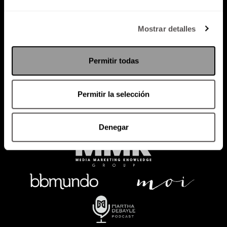
Política de Privacidad
Mostrar detalles
PODCAST
RADIO
MARTHA
EVENTOS
Permitir todas
PRODUCTOS
SACA TU ID
RECUPERA ID
Permitir la selección
Denegar