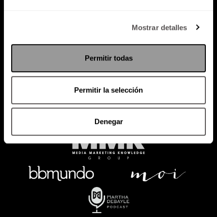
Política de Privacidad
Mostrar detalles
PODCAST
RADIO
MARTHA
EVENTOS
Permitir todas
PRODUCTOS
SACA TU ID
RECUPERA ID
Permitir la selección
Denegar