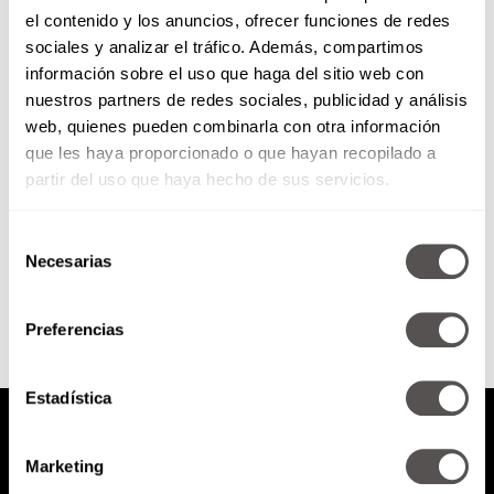
el contenido y los anuncios, ofrecer funciones de redes
Sasha fitness: músculo vs grasa
sociales y analizar el tráfico. Además, compartimos
información sobre el uso que haga del sitio web con
nuestros partners de redes sociales, publicidad y análisis
Para todos los que viven
web, quienes pueden combinarla con otra información
agobiados por bajar de peso,
que les haya proporcionado o que hayan recopilado a
perder grasa, etc y se la pasan 4
horas en...
partir del uso que haya hecho de sus servicios.
Selección
SEGUIR LEYENDO
Necesarias
de
consentimiento
Preferencias
Estadística
Marketing