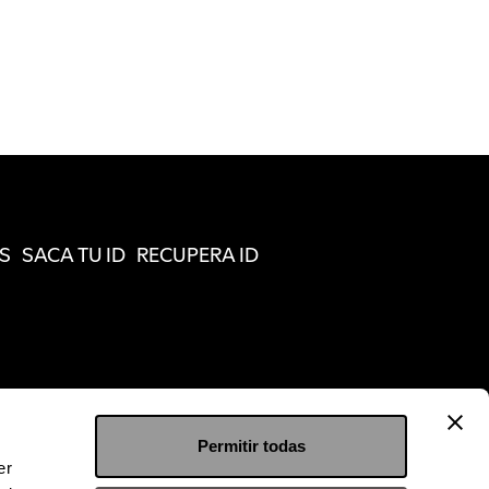
S
SACA TU ID
RECUPERA ID
Permitir todas
er