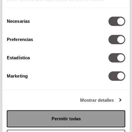
Selección
Necesarias
de
consentimiento
Preferencias
¿Cómo encontrar significado en
la desesperación?
Estadística
Si están viviendo un momento de
desesperación porque perdieron
la chamba, tronaron su relación,
Marketing
etc; les decimos cómo podemos
encontrar...
Mostrar detalles
SEGUIR LEYENDO
Permitir todas