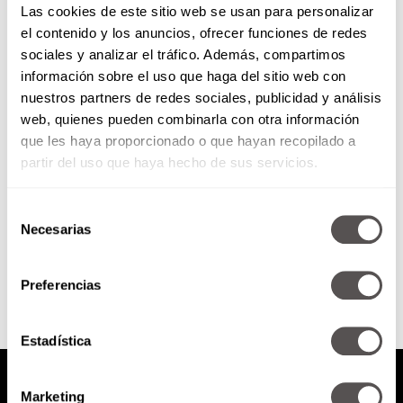
Las cookies de este sitio web se usan para personalizar
el contenido y los anuncios, ofrecer funciones de redes
sociales y analizar el tráfico. Además, compartimos
Necesitas dormir más
información sobre el uso que haga del sitio web con
nuestros partners de redes sociales, publicidad y análisis
web, quienes pueden combinarla con otra información
10 señales de que estás
durmiendo mal.
que les haya proporcionado o que hayan recopilado a
partir del uso que haya hecho de sus servicios.
Selección
Necesarias
de
SEGUIR LEYENDO
consentimiento
Preferencias
Estadística
Marketing