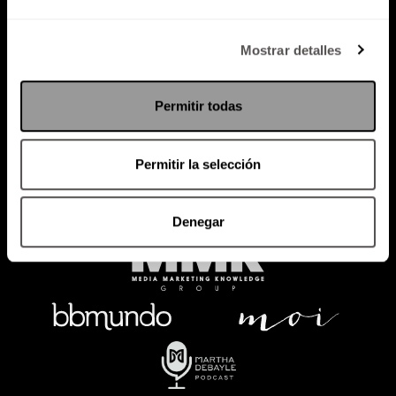
Política de Privacidad
Mostrar detalles
PODCAST
RADIO
MARTHA
EVENTOS
Permitir todas
PRODUCTOS
SACA TU ID
RECUPERA ID
Permitir la selección
Denegar