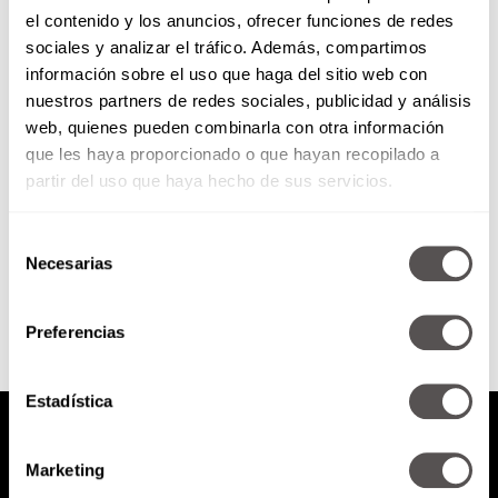
el contenido y los anuncios, ofrecer funciones de redes
Jueves 12 de marzo de 2015
sociales y analizar el tráfico. Además, compartimos
información sobre el uso que haga del sitio web con
nuestros partners de redes sociales, publicidad y análisis
Duelo por pérdida de empleo ¿Es
web, quienes pueden combinarla con otra información
reflujo? BDSM: Bondage,
que les haya proporcionado o que hayan recopilado a
sumisión y masoquismo
partir del uso que haya hecho de sus servicios.
Selección
SEGUIR LEYENDO
Necesarias
de
consentimiento
Preferencias
Estadística
Marketing