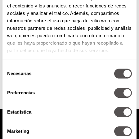
el contenido y los anuncios, ofrecer funciones de redes
Ser mamá soltera
sociales y analizar el tráfico. Además, compartimos
información sobre el uso que haga del sitio web con
nuestros partners de redes sociales, publicidad y análisis
Te ahorras la suegra, puedes
web, quienes pueden combinarla con otra información
dormir atravesada en el colchón
que les haya proporcionado o que hayan recopilado a
y le sacas jugo a eso de más vale
sola...
partir del uso que haya hecho de sus servicios.
Selección
SEGUIR LEYENDO
Necesarias
de
consentimiento
Preferencias
Estadística
Marketing