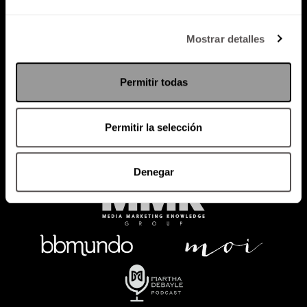
Política de Privacidad
Mostrar detalles
PODCAST
RADIO
MARTHA
EVENTOS
Permitir todas
PRODUCTOS
SACA TU ID
RECUPERA ID
Permitir la selección
Denegar