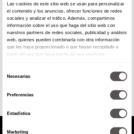
Las cookies de este sitio web se usan para personalizar
el contenido y los anuncios, ofrecer funciones de redes
sociales y analizar el tráfico. Además, compartimos
Si mi meta es “bajar la lonja”
información sobre el uso que haga del sitio web con
¿Entreno en ayunas?
nuestros partners de redes sociales, publicidad y análisis
web, quienes pueden combinarla con otra información
Existen muchas dudas en
relación a si conviene entrenar en
que les haya proporcionado o que hayan recopilado a
ayunas o no.
partir del uso que haya hecho de sus servicios.
Selección
Necesarias
de
SEGUIR LEYENDO
consentimiento
Preferencias
Estadística
Marketing