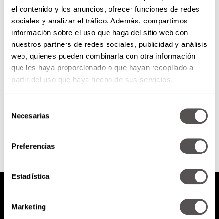
el contenido y los anuncios, ofrecer funciones de redes
bbmundo: Todo sobre el
sociales y analizar el tráfico. Además, compartimos
síndrome de Turner
información sobre el uso que haga del sitio web con
nuestros partners de redes sociales, publicidad y análisis
Es un problema cromosómico
web, quienes pueden combinarla con otra información
que afecta sólo a las niñas y que
que les haya proporcionado o que hayan recopilado a
además de caracterizarse por
baja estatura, también trae...
partir del uso que haya hecho de sus servicios.
Selección
SEGUIR LEYENDO
Necesarias
de
consentimiento
Preferencias
Estadística
Marketing