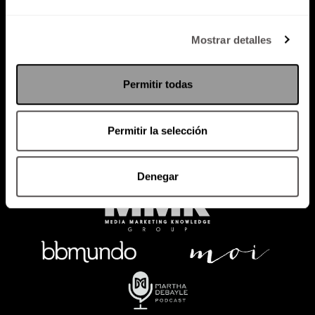
Política de Privacidad
Mostrar detalles
PODCAST
RADIO
MARTHA
EVENTOS
Permitir todas
PRODUCTOS
SACA TU ID
RECUPERA ID
Permitir la selección
Denegar